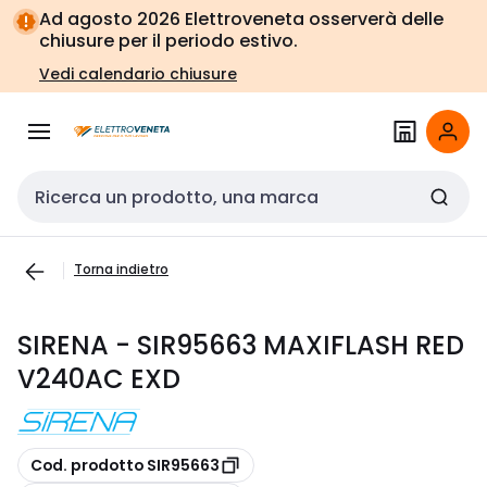
Vai alla
Vai
Ad agosto 2026 Elettroveneta osserverà delle
navigazione
alla
chiusure per il periodo estivo.
pagina
Vedi calendario chiusure
Cerca input
Torna indietro
SIRENA - SIR95663 MAXIFLASH RED
V240AC EXD
copia
Cod. prodotto SIR95663