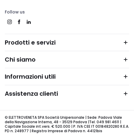
Follow us
Prodotti e servizi
Chi siamo
Informazioni utili
Assistenza clienti
© ELETTROVENETA SPA Società Unipersonale | Sede: Padova Viale
della Navigazione Interna, 48 - 35129 Padova |Tel. 049 981 4611 |
Capitale Sociale int.vers. € 520.000 | P. IVA CEE IT 00184820280 R.E.A.
PD n. 248977 | Registro Imprese di Padova n. 44121bis