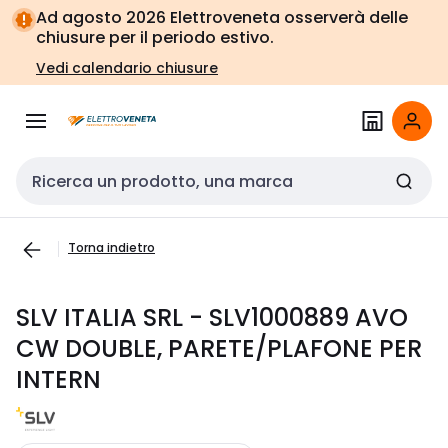
Vai alla
Vai
Ad agosto 2026 Elettroveneta osserverà delle
navigazione
alla
chiusure per il periodo estivo.
pagina
Vedi calendario chiusure
Cerca input
Torna indietro
SLV ITALIA SRL - SLV1000889 AVO
CW DOUBLE, PARETE/PLAFONE PER
INTERN