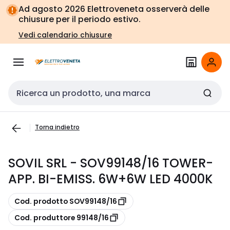
Vai alla
Vai
Ad agosto 2026 Elettroveneta osserverà delle
navigazione
alla
chiusure per il periodo estivo.
pagina
Vedi calendario chiusure
Cerca input
Torna indietro
SOVIL SRL - SOV99148/16 TOWER-
APP. BI-EMISS. 6W+6W LED 4000K
copia
Cod. prodotto SOV99148/16
copia
Cod. produttore 99148/16