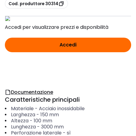
copia
Cod. produttore 30314
Accedi per visualizzare prezzi e disponibilità
Accedi
Documentazione
Caratteristiche principali
Materiale
-
Acciaio inossidabile
Larghezza
-
150
mm
Altezza
-
100
mm
Lunghezza
-
3000
mm
Perforazione laterale
-
sì