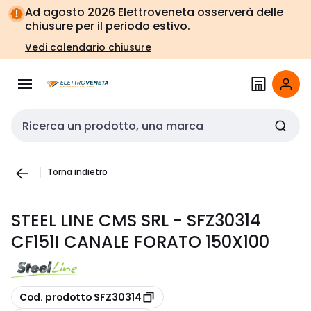
Vai alla
Vai
Ad agosto 2026 Elettroveneta osserverà delle
navigazione
alla
chiusure per il periodo estivo.
pagina
Vedi calendario chiusure
Cerca input
Torna indietro
STEEL LINE CMS SRL - SFZ30314
CF151I CANALE FORATO 150X100
copia
Cod. prodotto SFZ30314