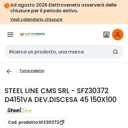
Vai alla
Vai
Ad agosto 2026 Elettroveneta osserverà delle
navigazione
alla
chiusure per il periodo estivo.
pagina
Vedi calendario chiusure
Cerca input
Torna indietro
STEEL LINE CMS SRL - SFZ30372
D4151VA DEV.DISCESA 45 150X100
copia
Cod. prodotto SFZ30372