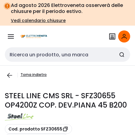
Vai alla
Vai
Ad agosto 2026 Elettroveneta osserverà delle
navigazione
alla
chiusure per il periodo estivo.
pagina
Vedi calendario chiusure
Cerca input
Torna indietro
STEEL LINE CMS SRL - SFZ30655
OP4200Z COP. DEV.PIANA 45 B200
copia
Cod. prodotto SFZ30655