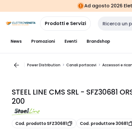
Vai alla
Vai
Ad agosto 2026 Elett
navigazione
alla
pagina
Prodotti e Servizi
Cerca input
News
Promozioni
Eventi
Brandshop
Power Distribution
Canali portacavi
Accessori e ric
STEEL LINE CMS SRL - SFZ30681 OR
200
copia
copia
Cod. prodotto SFZ30681
Cod. produttore 30681