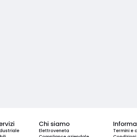
ervizi
Chi siamo
Informaz
dustriale
Elettroveneta
Termini e 
ili
Compliance aziendale
Condizioni