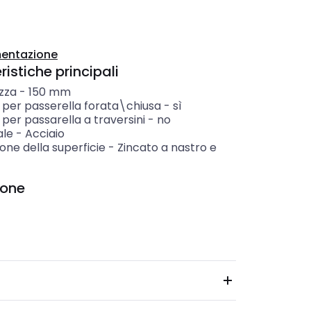
entazione
istiche principali
zza
-
150
mm
 per passerella forata\chiusa
-
sì
per passarella a traversini
-
no
ale
-
Acciaio
one della superficie
-
Zincato a nastro e
ione