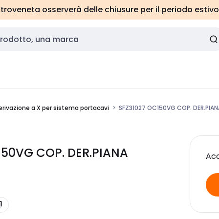
roveneta osserverà delle chiusure per il periodo estivo
erivazione a X per sistema portacavi
SFZ31027 OC150VG COP. DER.PIA
C150VG COP. DER.PIANA
Acc