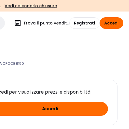
.
Vedi calendario chiusure
Trova il punto vendita
Registrati
Accedi
NA CROCE B150
edi per visualizzare prezzi e disponibilità
Accedi