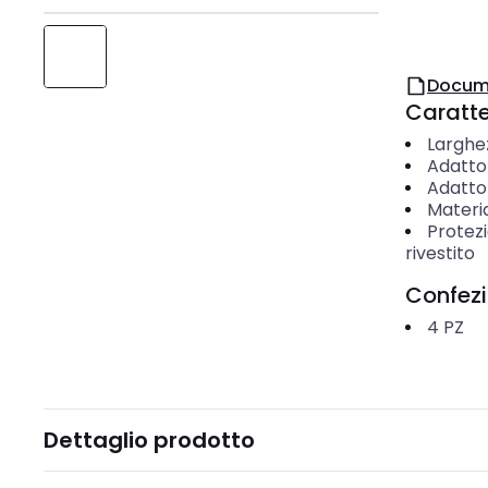
Docum
Caratter
Larghe
Adatto
Adatto 
Materi
Protezi
rivestito
Confez
4
PZ
Dettaglio prodotto