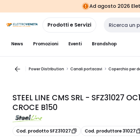
Vai alla
Vai
Ad agosto 2026 Elett
navigazione
alla
pagina
Prodotti e Servizi
Cerca input
News
Promozioni
Eventi
Brandshop
Power Distribution
Canali portacavi
Coperchio per d
STEEL LINE CMS SRL - SFZ31027 O
CROCE B150
copia
copia
Cod. prodotto SFZ31027
Cod. produttore 31027