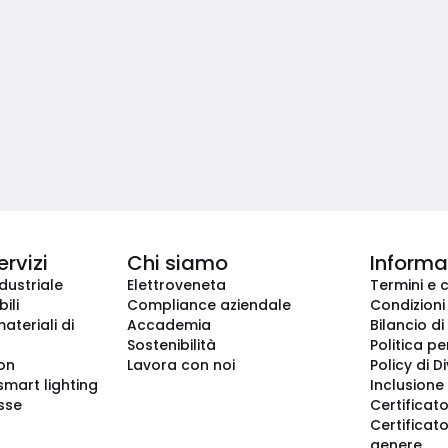
ervizi
Chi siamo
Informaz
dustriale
Elettroveneta
Termini e 
ili
Compliance aziendale
Condizioni
ateriali di
Accademia
Bilancio di
Sostenibilità
Politica pe
ion
Lavora con noi
Policy di D
smart lighting
Inclusione 
sse
Certificato
Certificato
genere