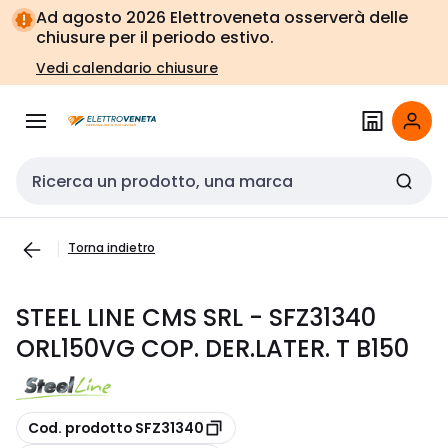
Vai alla
Vai
Ad agosto 2026 Elettroveneta osserverà delle
navigazione
alla
chiusure per il periodo estivo.
pagina
Vedi calendario chiusure
Cerca input
Torna indietro
STEEL LINE CMS SRL - SFZ31340
ORL150VG COP. DER.LATER. T B150
copia
Cod. prodotto SFZ31340