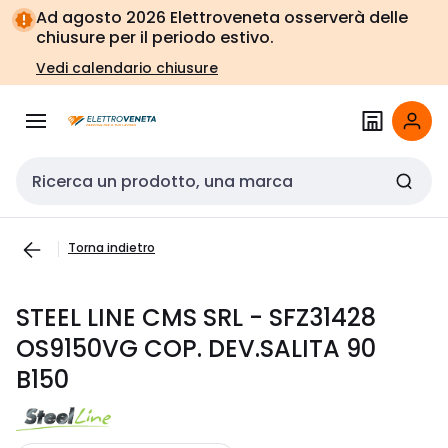
Vai alla
Vai
Ad agosto 2026 Elettroveneta osserverà delle
navigazione
alla
chiusure per il periodo estivo.
pagina
Vedi calendario chiusure
Cerca input
Torna indietro
STEEL LINE CMS SRL - SFZ31428
OS9150VG COP. DEV.SALITA 90
B150