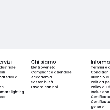
ervizi
Chi siamo
Informaz
dustriale
Elettroveneta
Termini e 
ili
Compliance aziendale
Condizioni
ateriali di
Accademia
Bilancio di
Sostenibilità
Politica pe
ion
Lavora con noi
Policy di D
smart lighting
Inclusione 
sse
Certificato
Certificato
genere