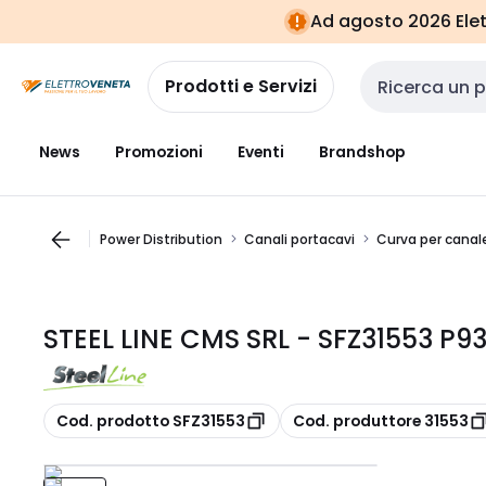
Vai alla
Vai
Ad agosto 2026 Elett
navigazione
alla
pagina
Prodotti e Servizi
Cerca input
News
Promozioni
Eventi
Brandshop
Power Distribution
Canali portacavi
Curva per canale
STEEL LINE CMS SRL - SFZ31553 P9
copia
copia
Cod. prodotto SFZ31553
Cod. produttore 31553