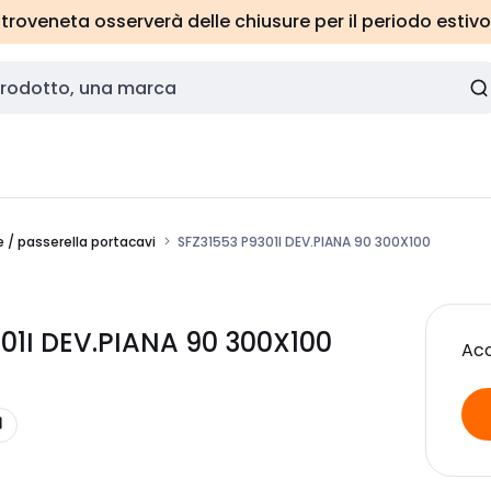
roveneta osserverà delle chiusure per il periodo estivo
 / passerella portacavi
SFZ31553 P9301I DEV.PIANA 90 300X100
301I DEV.PIANA 90 300X100
Acc