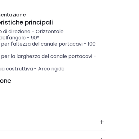
entazione
istiche principali
 di direzione
-
Orizzontale
dell'angolo
-
90°
per l'altezza del canale portacavi
-
100
 per la larghezza del canale portacavi
-
ia costruttiva
-
Arco rigido
ione