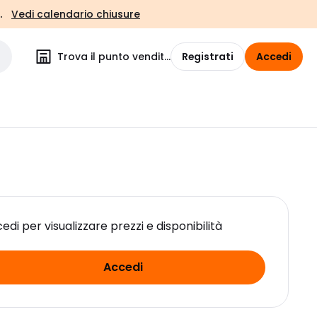
.
Vedi calendario chiusure
Trova il punto vendita
Registrati
Accedi
edi per visualizzare prezzi e disponibilità
Accedi