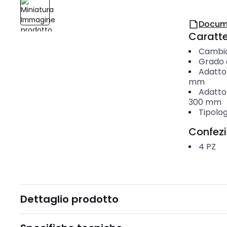
Docum
Caratter
Cambio
Grado 
Adatto 
mm
Adatto
300
mm
Tipolog
Confez
4
PZ
Dettaglio prodotto