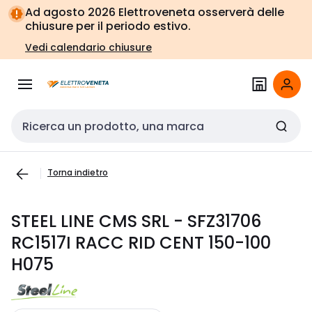
Vai alla
Vai
Ad agosto 2026 Elettroveneta osserverà delle
navigazione
alla
chiusure per il periodo estivo.
pagina
Vedi calendario chiusure
Cerca input
Torna indietro
STEEL LINE CMS SRL - SFZ31706
RC1517I RACC RID CENT 150-100
H075