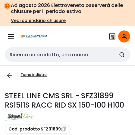
Vai alla
Vai
Ad agosto 2026 Elettroveneta osserverà delle
navigazione
alla
chiusure per il periodo estivo.
pagina
Vedi calendario chiusure
Cerca input
Torna indietro
STEEL LINE CMS SRL - SFZ31899
RS1511S RACC RID SX 150-100 H100
copia
Cod. prodotto SFZ31899