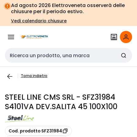
Vai alla
Vai
Ad agosto 2026 Elettroveneta osserverà delle
navigazione
alla
chiusure per il periodo estivo.
pagina
Vedi calendario chiusure
Cerca input
Torna indietro
STEEL LINE CMS SRL - SFZ31984
S4101VA DEV.SALITA 45 100X100
copia
Cod. prodotto SFZ31984