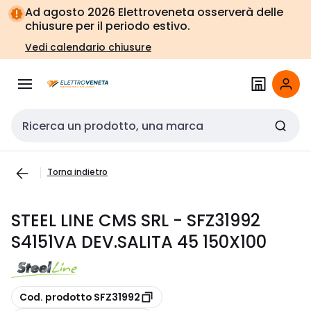
Vai alla
Vai
Ad agosto 2026 Elettroveneta osserverà delle
navigazione
alla
chiusure per il periodo estivo.
pagina
Vedi calendario chiusure
Cerca input
Torna indietro
STEEL LINE CMS SRL - SFZ31992
S4151VA DEV.SALITA 45 150X100
copia
Cod. prodotto SFZ31992