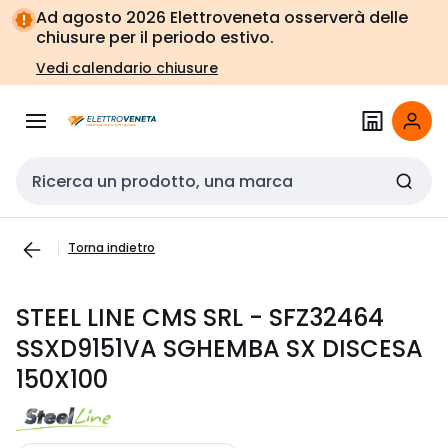
Vai alla
Vai
Ad agosto 2026 Elettroveneta osserverà delle
navigazione
alla
chiusure per il periodo estivo.
pagina
Vedi calendario chiusure
Cerca input
Torna indietro
STEEL LINE CMS SRL - SFZ32464
SSXD9151VA SGHEMBA SX DISCESA
150X100