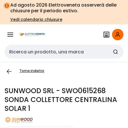
Vai alla
Vai
Ad agosto 2026 Elettroveneta osserverà delle
navigazione
alla
chiusure per il periodo estivo.
pagina
Vedi calendario chiusure
Cerca input
Torna indietro
SUNWOOD SRL - SWO0615268
SONDA COLLETTORE CENTRALINA
SOLAR 1