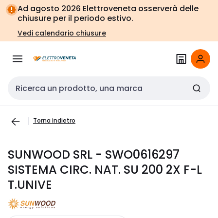
Vai alla
Vai
Ad agosto 2026 Elettroveneta osserverà delle
navigazione
alla
chiusure per il periodo estivo.
pagina
Vedi calendario chiusure
Cerca input
Torna indietro
SUNWOOD SRL - SWO0616297
SISTEMA CIRC. NAT. SU 200 2X F-L
T.UNIVE