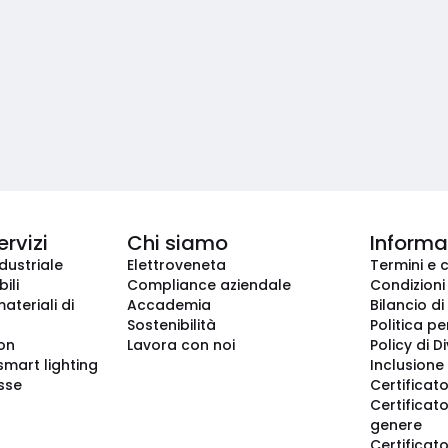
ervizi
Chi siamo
Informaz
dustriale
Elettroveneta
Termini e 
ili
Compliance aziendale
Condizioni
ateriali di
Accademia
Bilancio di
Sostenibilità
Politica pe
ion
Lavora con noi
Policy di D
smart lighting
Inclusione 
sse
Certificato
Certificato
genere
Certificat