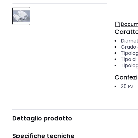
Docum
Caratter
Diamet
Grado d
Tipolog
Tipo d
Tipolog
Confez
25
PZ
Dettaglio prodotto
Specifiche tecniche