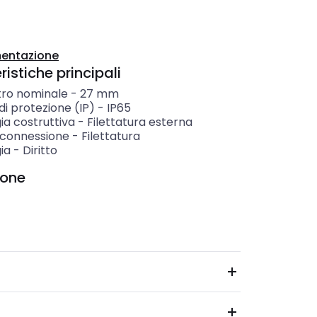
entazione
istiche principali
ro nominale
-
27
mm
i protezione (IP)
-
IP65
ia costruttiva
-
Filettatura esterna
i connessione
-
Filettatura
ia
-
Diritto
ione