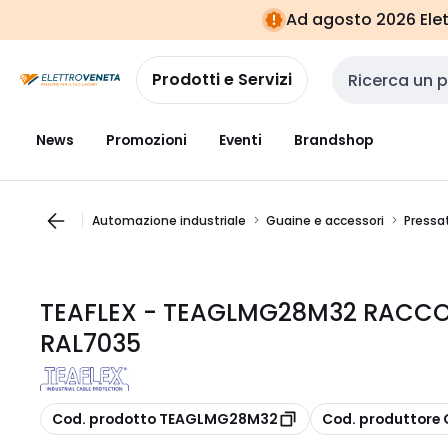
Vai alla
Vai
Ad agosto 2026 Elett
navigazione
alla
pagina
Prodotti e Servizi
Cerca input
News
Promozioni
Eventi
Brandshop
Automazione industriale
Guaine e accessori
Pressa
TEAFLEX - TEAGLMG28M32 RACCO
RAL7035
copia
copia
Cod. prodotto TEAGLMG28M32
Cod. produttor