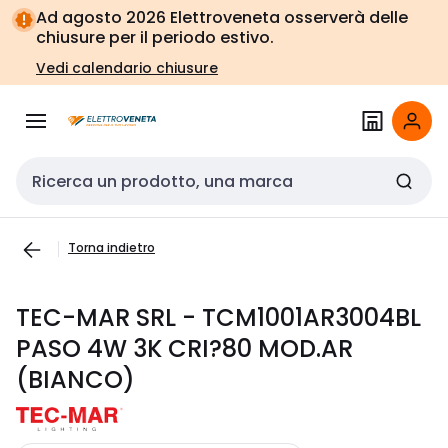
Vai alla
Vai
Ad agosto 2026 Elettroveneta osserverà delle
navigazione
alla
chiusure per il periodo estivo.
pagina
Vedi calendario chiusure
Cerca input
Torna indietro
TEC-MAR SRL - TCM1001AR3004BL
PASO 4W 3K CRI?80 MOD.AR
(BIANCO)