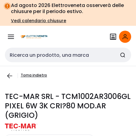
Vai alla
Vai
Ad agosto 2026 Elettroveneta osserverà delle
navigazione
alla
chiusure per il periodo estivo.
pagina
Vedi calendario chiusure
Cerca input
Torna indietro
TEC-MAR SRL - TCM1002AR3006GL
PIXEL 6W 3K CRI?80 MOD.AR
(GRIGIO)