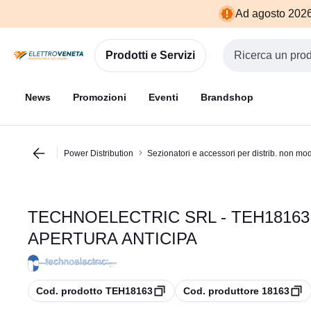
Vai alla
Vai
Ad agosto 2026 
navigazione
alla
pagina
Prodotti e Servizi
Cerca input
News
Promozioni
Eventi
Brandshop
Power Distribution
Sezionatori e accessori per distrib. non mod
TECHNOELECTRIC SRL - TEH18163
APERTURA ANTICIPA
copia
copia
Cod. prodotto TEH18163
Cod. produttore 18163