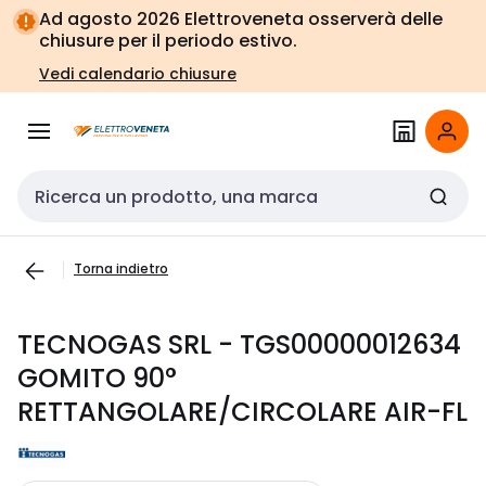
Vai alla
Vai
Ad agosto 2026 Elettroveneta osserverà delle
navigazione
alla
chiusure per il periodo estivo.
pagina
Vedi calendario chiusure
Cerca input
Torna indietro
TECNOGAS SRL - TGS00000012634
GOMITO 90°
RETTANGOLARE/CIRCOLARE AIR-FL