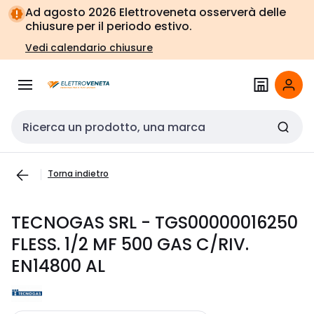
Vai alla
Vai
Ad agosto 2026 Elettroveneta osserverà delle
navigazione
alla
chiusure per il periodo estivo.
pagina
Vedi calendario chiusure
Cerca input
Torna indietro
TECNOGAS SRL - TGS00000016250
FLESS. 1/2 MF 500 GAS C/RIV.
EN14800 AL