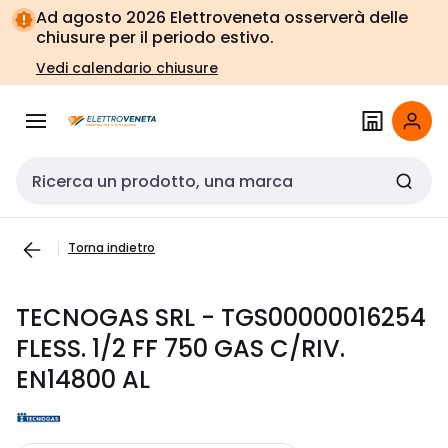
Vai alla
Vai
Ad agosto 2026 Elettroveneta osserverà delle
navigazione
alla
chiusure per il periodo estivo.
pagina
Vedi calendario chiusure
Cerca input
Torna indietro
TECNOGAS SRL - TGS00000016254
FLESS. 1/2 FF 750 GAS C/RIV.
EN14800 AL