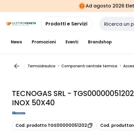
Vai alla
Vai
Ad agosto 2026 Elett
navigazione
alla
pagina
Prodotti e Servizi
Cerca input
News
Promozioni
Eventi
Brandshop
Termoidraulica
Componenti centrale termica
Acces
TECNOGAS SRL - TGS00000051202
INOX 50X40
copia
copia
Cod. prodotto TGS00000051202
Cod. produtto