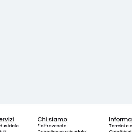
ervizi
Chi siamo
Informaz
dustriale
Elettroveneta
Termini e 
ili
Compliance aziendale
Condizioni