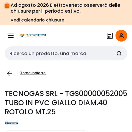
Vai alla
Vai
Ad agosto 2026 Elettroveneta osserverà delle
navigazione
alla
chiusure per il periodo estivo.
pagina
Vedi calendario chiusure
Cerca input
Torna indietro
TECNOGAS SRL - TGS00000052005
TUBO IN PVC GIALLO DIAM.40
ROTOLO MT.25