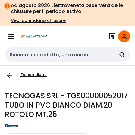
Vai alla
Vai
Ad agosto 2026 Elettroveneta osserverà delle
navigazione
alla
chiusure per il periodo estivo.
pagina
Vedi calendario chiusure
Cerca input
Torna indietro
TECNOGAS SRL - TGS00000052017
TUBO IN PVC BIANCO DIAM.20
ROTOLO MT.25