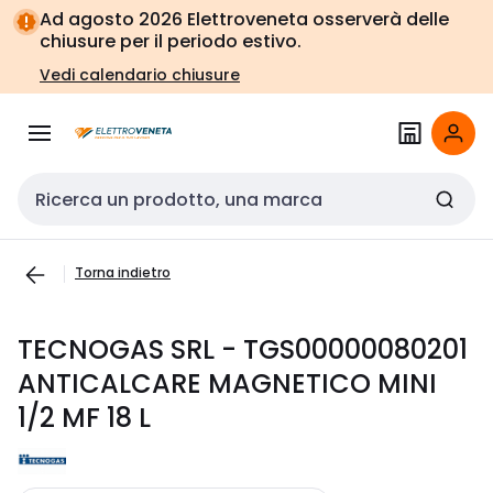
Vai alla
Vai
Ad agosto 2026 Elettroveneta osserverà delle
navigazione
alla
chiusure per il periodo estivo.
pagina
Vedi calendario chiusure
Cerca input
Torna indietro
TECNOGAS SRL - TGS00000080201
ANTICALCARE MAGNETICO MINI
1/2 MF 18 L