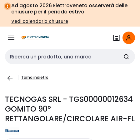
Vai alla
Vai
Ad agosto 2026 Elettroveneta osserverà delle
navigazione
alla
chiusure per il periodo estivo.
pagina
Vedi calendario chiusure
Cerca input
Torna indietro
TECNOGAS SRL - TGS00000012634
GOMITO 90°
RETTANGOLARE/CIRCOLARE AIR-FL