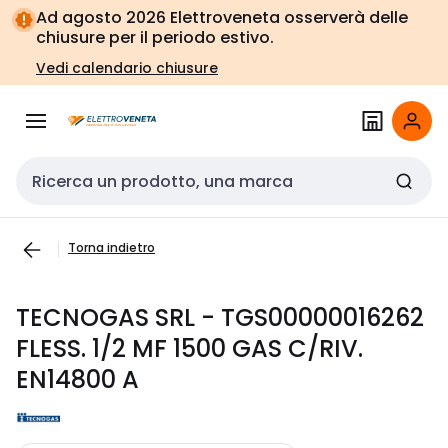
Vai alla
Vai
Ad agosto 2026 Elettroveneta osserverà delle
navigazione
alla
chiusure per il periodo estivo.
pagina
Vedi calendario chiusure
Cerca input
Torna indietro
TECNOGAS SRL - TGS00000016262
FLESS. 1/2 MF 1500 GAS C/RIV.
EN14800 A