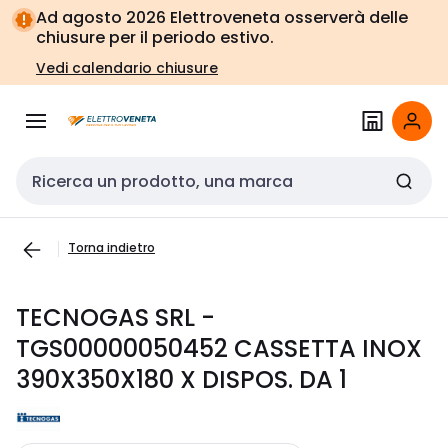
Vai alla
Vai
Ad agosto 2026 Elettroveneta osserverà delle
navigazione
alla
chiusure per il periodo estivo.
pagina
Vedi calendario chiusure
Cerca input
Torna indietro
TECNOGAS SRL -
TGS00000050452 CASSETTA INOX
390X350X180 X DISPOS. DA 1