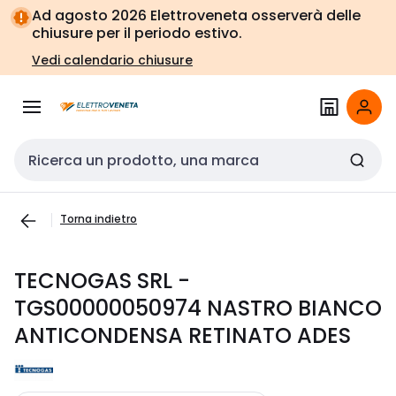
Vai alla
Vai
Ad agosto 2026 Elettroveneta osserverà delle
navigazione
alla
chiusure per il periodo estivo.
pagina
Vedi calendario chiusure
Cerca input
Torna indietro
TECNOGAS SRL -
TGS00000050974 NASTRO BIANCO
ANTICONDENSA RETINATO ADES