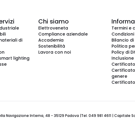
ervizi
Chi siamo
Informaz
dustriale
Elettroveneta
Termini e 
ili
Compliance aziendale
Condizioni
ateriali di
Accademia
Bilancio di
Sostenibilità
Politica pe
ion
Lavora con noi
Policy di D
smart lighting
Inclusione 
sse
Certificato
Certificato
genere
Certificat
 Navigazione Interna, 48 - 35129 Padova |Tel. 049 981 4611 | Capitale Soci