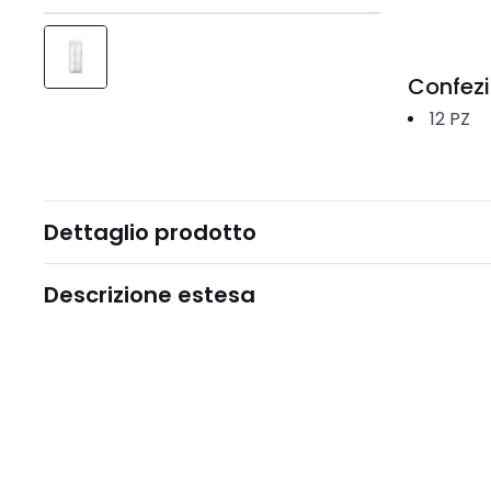
Confez
12
PZ
Dettaglio prodotto
Descrizione estesa