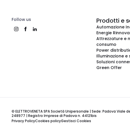
Follow us
Prodotti e s
Automazione In
Energie Rinnovab
Attrezzature e m
consumo
Power distribut
Illuminazione e 
Soluzioni conne
Green Offer
© ELETTROVENETA SPA Società Unipersonale | Sede: Padova Viale della
248977 | Registro Imprese di Padova n. 44121bis
Privacy Policy
Cookies policy
Gestisci Cookies