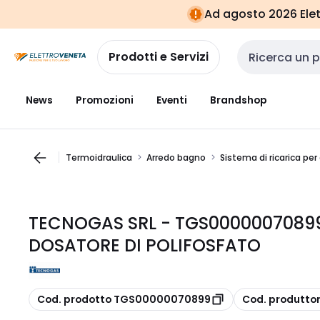
Vai alla
Vai
Ad agosto 2026 Elett
navigazione
alla
pagina
Prodotti e Servizi
Cerca input
News
Promozioni
Eventi
Brandshop
Termoidraulica
Arredo bagno
Sistema di ricarica pe
TECNOGAS SRL - TGS00000070899
DOSATORE DI POLIFOSFATO
copia
copia
Cod. prodotto TGS00000070899
Cod. produtt