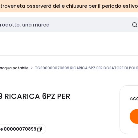
roveneta osserverà delle chiusure per il periodo estivo
r acqua potabile
TGS00000070899 RICARICA 6PZ PER DOSATORE DI POL
 RICARICA 6PZ PER
Acc
ore 00000070899