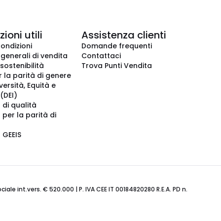
ioni utili
Assistenza clienti
condizioni
Domande frequenti
 generali di vendita
Contattaci
 sostenibilità
Trova Punti Vendita
r la parità di genere
iversità, Equità e
(DEI)
 di qualità
 per la parità di
o GEEIS
ale int.vers. € 520.000 | P. IVA CEE IT 00184820280 R.E.A. PD n.