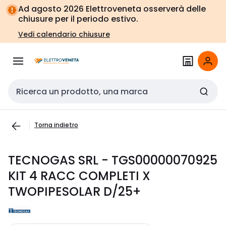
Vai alla
Vai
Ad agosto 2026 Elettroveneta osserverà delle
navigazione
alla
chiusure per il periodo estivo.
pagina
Vedi calendario chiusure
Cerca input
Torna indietro
TECNOGAS SRL - TGS00000070925
KIT 4 RACC COMPLETI X
TWOPIPESOLAR D/25+