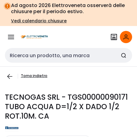
Vai alla
Vai
Ad agosto 2026 Elettroveneta osserverà delle
navigazione
alla
chiusure per il periodo estivo.
pagina
Vedi calendario chiusure
Cerca input
Torna indietro
TECNOGAS SRL - TGS00000090171
TUBO ACQUA D=1/2 X DADO 1/2
ROT.10M. CA