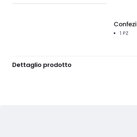
Confez
1
PZ
Dettaglio prodotto