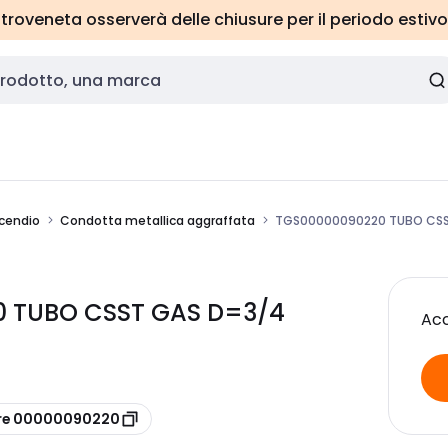
roveneta osserverà delle chiusure per il periodo estivo
ncendio
Condotta metallica aggraffata
TGS00000090220 TUBO CSST
0 TUBO CSST GAS D=3/4
Acc
ore 00000090220