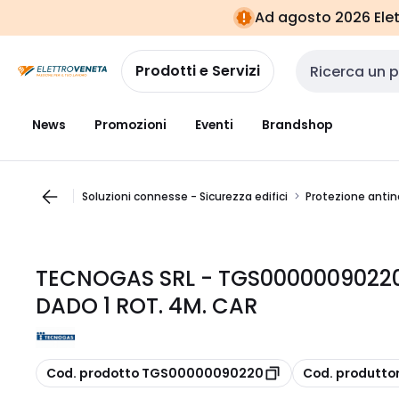
Vai alla
Vai
Ad agosto 2026 Elett
navigazione
alla
pagina
Prodotti e Servizi
Cerca input
News
Promozioni
Eventi
Brandshop
Soluzioni connesse - Sicurezza edifici
Protezione anti
TECNOGAS SRL - TGS0000009022
DADO 1 ROT. 4M. CAR
copia
copia
Cod. prodotto TGS00000090220
Cod. produtt