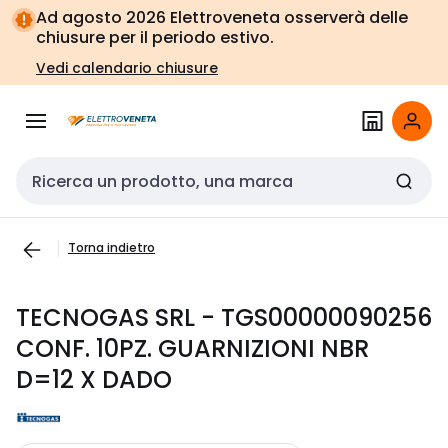
Vai alla
Vai
Ad agosto 2026 Elettroveneta osserverà delle
navigazione
alla
chiusure per il periodo estivo.
pagina
Vedi calendario chiusure
Cerca input
Torna indietro
TECNOGAS SRL - TGS00000090256
CONF. 10PZ. GUARNIZIONI NBR
D=12 X DADO