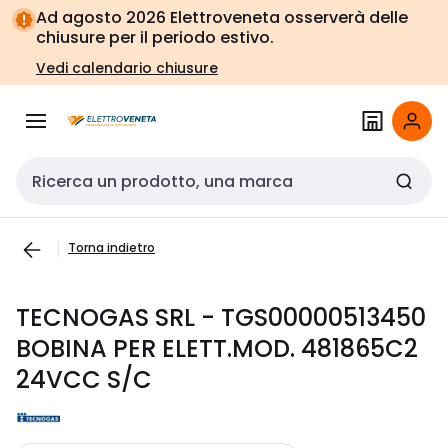
Vai alla
Vai
Ad agosto 2026 Elettroveneta osserverà delle
navigazione
alla
chiusure per il periodo estivo.
pagina
Vedi calendario chiusure
Cerca input
Torna indietro
TECNOGAS SRL - TGS00000513450
BOBINA PER ELETT.MOD. 481865C2
24VCC S/C