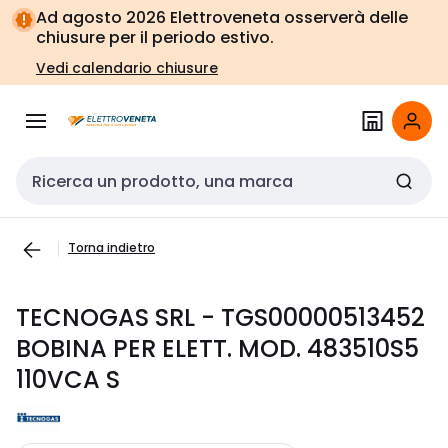
Vai alla
Vai
Ad agosto 2026 Elettroveneta osserverà delle
navigazione
alla
chiusure per il periodo estivo.
pagina
Vedi calendario chiusure
Cerca input
Torna indietro
TECNOGAS SRL - TGS00000513452
BOBINA PER ELETT. MOD. 483510S5
110VCA S