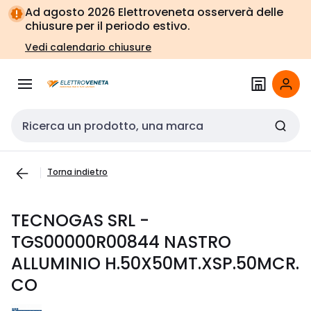
Vai alla
Vai
Ad agosto 2026 Elettroveneta osserverà delle
navigazione
alla
chiusure per il periodo estivo.
pagina
Vedi calendario chiusure
Cerca input
Torna indietro
TECNOGAS SRL -
TGS00000R00844 NASTRO
ALLUMINIO H.50X50MT.XSP.50MCR.
CO