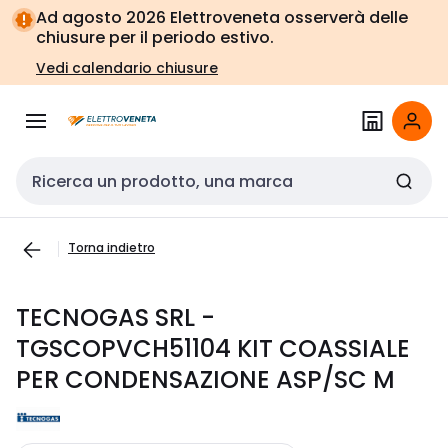
Vai alla
Vai
Ad agosto 2026 Elettroveneta osserverà delle
navigazione
alla
chiusure per il periodo estivo.
pagina
Vedi calendario chiusure
Cerca input
Torna indietro
TECNOGAS SRL -
TGSCOPVCH51104 KIT COASSIALE
PER CONDENSAZIONE ASP/SC M