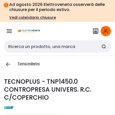
Vai alla
Vai
Ad agosto 2026 Elettroveneta osserverà delle
navigazione
alla
chiusure per il periodo estivo.
pagina
Vedi calendario chiusure
Cerca input
Torna indietro
TECNOPLUS - TNP1450.0
CONTROPRESA UNIVERS. R.C.
C/COPERCHIO