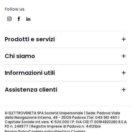
Follow us
Prodotti e servizi
Chi siamo
Informazioni utili
Assistenza clienti
© ELETTROVENETA SPA Società Unipersonale | Sede: Padova Viale
della Navigazione Interna, 48 - 35129 Padova |Tel. 049 981 4611 |
Capitale Sociale int.vers. € 520.000 | P. IVA CEE IT 00184820280 R.E.A.
PD n. 248977 | Registro Imprese di Padova n. 44121bis
Privacy Policy
Cookies policy
Gestisci Cookies