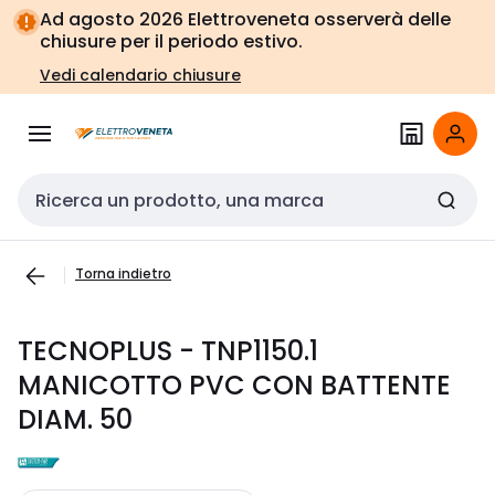
Vai alla
Vai
Ad agosto 2026 Elettroveneta osserverà delle
navigazione
alla
chiusure per il periodo estivo.
pagina
Vedi calendario chiusure
Cerca input
Torna indietro
TECNOPLUS - TNP1150.1
MANICOTTO PVC CON BATTENTE
DIAM. 50