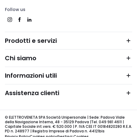
Follow us
Prodotti e servizi
Chi siamo
Informazioni utili
Assistenza clienti
© ELETTROVENETA SPA Società Unipersonale | Sede: Padova Viale
della Navigazione Interna, 48 - 35129 Padova |Tel. 049 981 4611 |
Capitale Sociale int.vers. € 520.000 | P. IVA CEE IT 00184820280 R.E.A.
PD n. 248977 | Registro Imprese di Padova n. 44121bis
Privacy Policy
Cookies policy
Gestisci Cookies