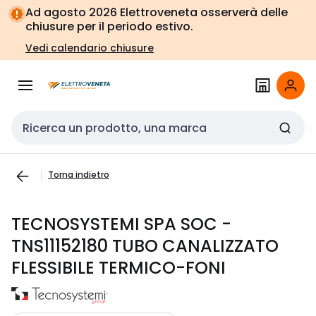
Vai alla
Vai
Ad agosto 2026 Elettroveneta osserverà delle
navigazione
alla
chiusure per il periodo estivo.
pagina
Vedi calendario chiusure
Cerca input
Torna indietro
TECNOSYSTEMI SPA SOC -
TNS11152180 TUBO CANALIZZATO
FLESSIBILE TERMICO-FONI