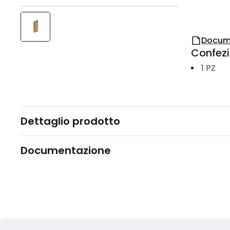
Docum
Confez
1
PZ
Dettaglio prodotto
Documentazione