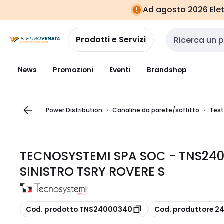
Vai alla
Vai
Ad agosto 2026 Elett
navigazione
alla
pagina
Prodotti e Servizi
Cerca input
News
Promozioni
Eventi
Brandshop
Power Distribution
Canaline da parete/soffitto
Test
TECNOSYSTEMI SPA SOC - TNS24
SINISTRO TSRY ROVERE S
copia
copia
Cod. prodotto TNS24000340
Cod. produttore 