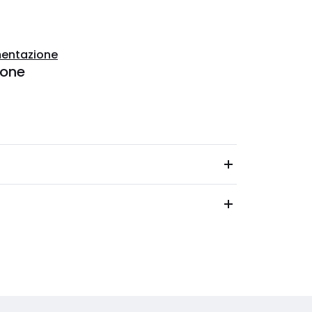
entazione
ione