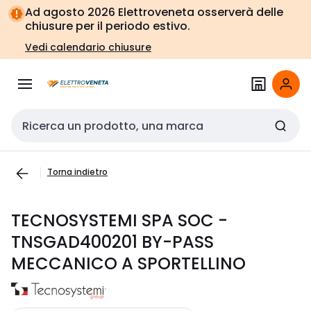
Vai alla
Vai
Ad agosto 2026 Elettroveneta osserverà delle
navigazione
alla
chiusure per il periodo estivo.
pagina
Vedi calendario chiusure
Cerca input
Torna indietro
TECNOSYSTEMI SPA SOC -
TNSGAD400201 BY-PASS
MECCANICO A SPORTELLINO