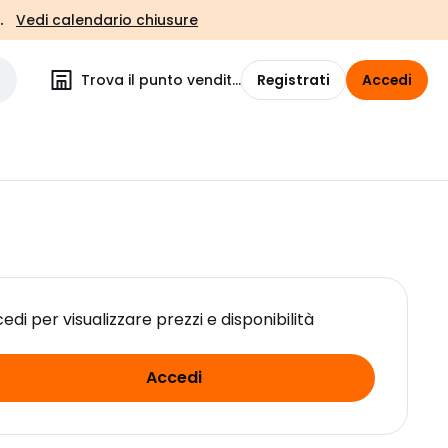
.
Vedi calendario chiusure
Trova il punto vendita
Registrati
Accedi
edi per visualizzare prezzi e disponibilità
Accedi