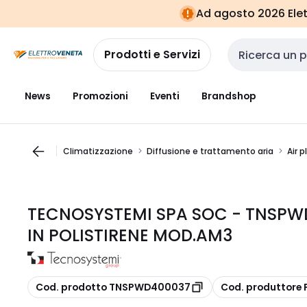
Vai alla
Vai
Ad agosto 2026 Elett
navigazione
alla
pagina
Prodotti e Servizi
Cerca input
News
Promozioni
Eventi
Brandshop
Climatizzazione
Diffusione e trattamento aria
Air 
TECNOSYSTEMI SPA SOC - TNSPW
IN POLISTIRENE MOD.AM3
copia
copia
Cod. prodotto TNSPWD400037
Cod. produttor