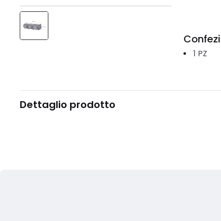
Confez
1
PZ
Dettaglio prodotto