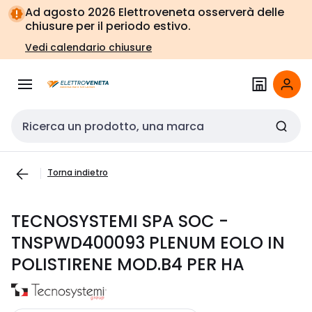
Vai alla
Vai
Ad agosto 2026 Elettroveneta osserverà delle
navigazione
alla
chiusure per il periodo estivo.
pagina
Vedi calendario chiusure
Cerca input
Torna indietro
TECNOSYSTEMI SPA SOC -
TNSPWD400093 PLENUM EOLO IN
POLISTIRENE MOD.B4 PER HA