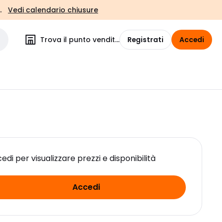
.
Vedi calendario chiusure
Trova il punto vendita
Registrati
Accedi
edi per visualizzare prezzi e disponibilità
Accedi