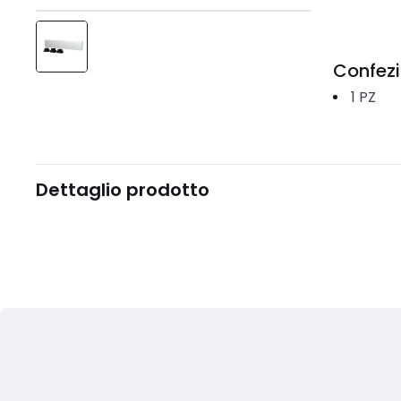
Confez
1
PZ
Dettaglio prodotto