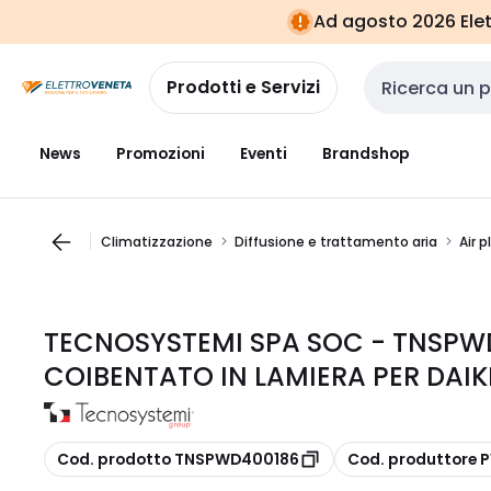
Vai alla
Vai
Ad agosto 2026 Elett
navigazione
alla
pagina
Prodotti e Servizi
Cerca input
News
Promozioni
Eventi
Brandshop
Climatizzazione
Diffusione e trattamento aria
Air 
TECNOSYSTEMI SPA SOC - TNSPW
COIBENTATO IN LAMIERA PER DAIK
copia
copia
Cod. prodotto TNSPWD400186
Cod. produttore